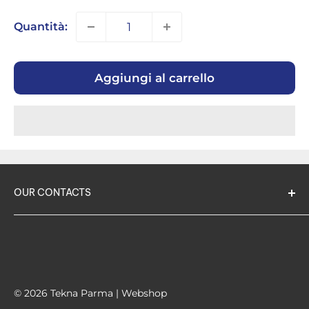
Quantità:
Aggiungi al carrello
OUR CONTACTS
TEKNA PARMA srl -
società unipersonale
Via GSSonnino, 7
43100 PARMA ITALIA
© 2026 Tekna Parma | Webshop
Tel:
0521 294824