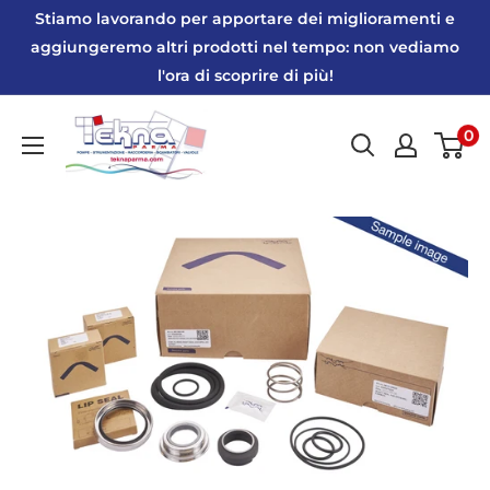
Vai
Stiamo lavorando per apportare dei miglioramenti e
al
aggiungeremo altri prodotti nel tempo: non vediamo
l'ora di scoprire di più!
contenuto
Tekna
0
Parma
|
Webshop