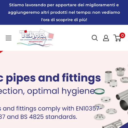
Vai
Stiamo lavorando per apportare dei miglioramenti e
al
aggiungeremo altri prodotti nel tempo: non vediamo
l'ora di scoprire di più!
contenuto
Tekna
0
Parma
|
Webshop