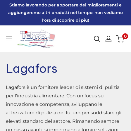
Vai
Stiamo lavorando per apportare dei miglioramenti e
al
aggiungeremo altri prodotti nel tempo: non vediamo
l'ora di scoprire di più!
contenuto
Tekna
0
Parma
|
Webshop
Lagafors
Lagafors è un fornitore leader di sistemi di pulizia
per l'industria alimentare. Con un focus su
innovazione e competenza, sviluppano le
attrezzature di pulizia del futuro per soddisfare gli
elevati standard del settore. Rimanendo sempre
un passo avanti, si impegnano a fornire soluzioni