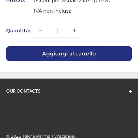
Prezzo:
Accedi per visualizzare il prezzo
IVA non inclusa
Quantità:
Aggiungi al carrello
OUR CONTACTS
TEKNA PARMA srl -
società unipersonale
Via GSSonnino, 7
43100 PARMA ITALIA
© 2026 Tekna Parma | Webshop
Tel:
0521 294824