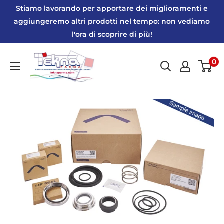
Vai
Stiamo lavorando per apportare dei miglioramenti e
al
aggiungeremo altri prodotti nel tempo: non vediamo
l'ora di scoprire di più!
contenuto
Tekna
0
Parma
|
Webshop